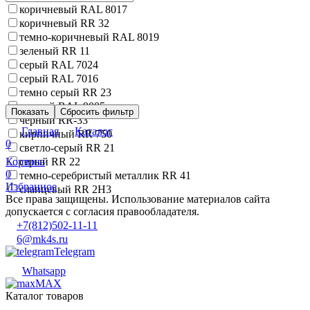
коричневый RAL 8017
коричневый RR 32
темно-коричневый RAL 8019
зеленый RR 11
серый RAL 7024
серый RAL 7016
темно серый RR 23
черный RAL 9005
Показать
Сбросить фильтр
черный RR-33
Главная
Каталог
кирпичный RR 750
0
светло-серый RR 21
Корзина
серый RR 22
0
темно-серебристый металлик RR 41
Избранное
сланцевый RR 2H3
Все права защищены. Использование материалов сайта
допускается с согласия правообладателя.
+7(812)502-11-11
6@mk4s.ru
Telegram
Whatsapp
MAX
Каталог товаров