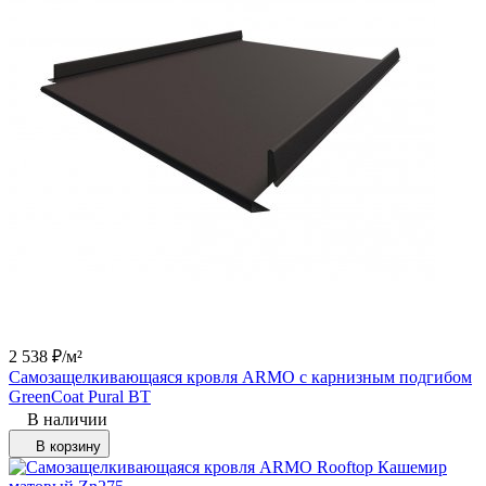
2 538
₽
/
м²
Самозащелкивающаяся кровля ARMO с карнизным подгибом
GreenCoat Pural BT
В наличии
В корзину