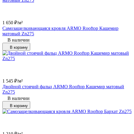
1 650
₽
/
м²
Самозащелкивающаяся кровля ARMO Rooftop Кашемир
матовый Zn275
В наличии
В корзину
1 545
₽
/
м²
Двойной стоячий фальц ARMO Rooftop Кашемир матовый
Zn275
В наличии
В корзину
1 210
₽
/
м²