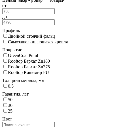
Цена
за
товар
товар
м²
от
до
Профиль
Двойной стоячий фальц
Самозащелкивающаяся кровля
Покрытие
GreenCoat Pural
Rooftop Бархат Zn180
Rooftop Бархат Zn275
Rooftop Кашемир PU
Толщина металла, мм
0,5
Гарантия, лет
50
30
25
Цвет