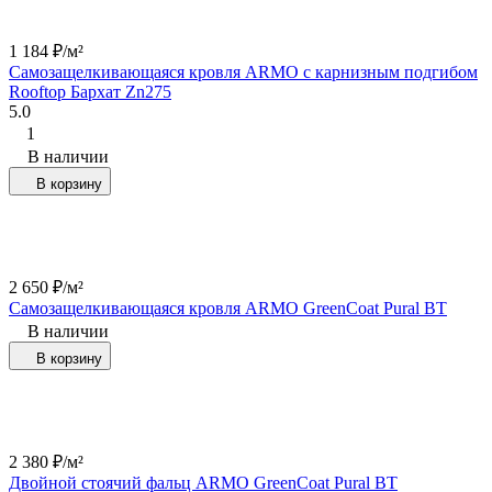
1 184
₽
/
м²
Самозащелкивающаяся кровля ARMO с карнизным подгибом
Rooftop Бархат Zn275
5.0
1
В наличии
В корзину
2 650
₽
/
м²
Самозащелкивающаяся кровля ARMO GreenCoat Pural BT
В наличии
В корзину
2 380
₽
/
м²
Двойной стоячий фальц ARMO GreenCoat Pural BT