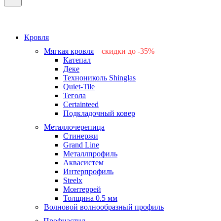
Кровля
Мягкая кровля
скидки до -35%
Катепал
-15%
Деке
-25%
Технониколь Shinglas
-35%
Quiet-Tile
-15%
Тегола
-15%
Certainteed
Подкладочный ковер
Металлочерепица
Стинержи
Grand Line
Металлпрофиль
Аквасистем
Интерпрофиль
Steelx
Монтеррей
Толщина 0.5 мм
Волновой волнообразный профиль
Профнастил