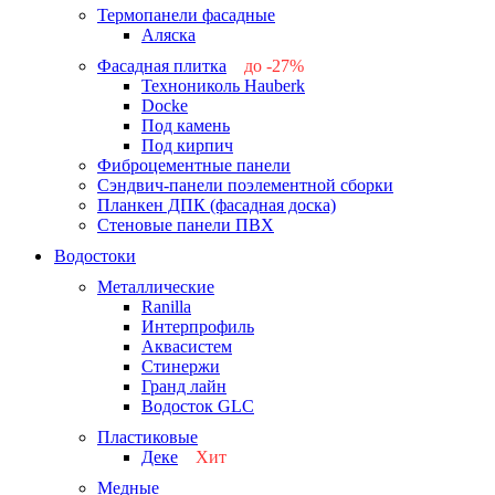
Термопанели фасадные
Аляска
Фасадная плитка
до -27%
Технониколь Hauberk
-26%
Docke
-27%
Под камень
Под кирпич
Фиброцементные панели
Сэндвич-панели поэлементной сборки
Планкен ДПК (фасадная доска)
Стеновые панели ПВХ
Водостоки
Металлические
Ranilla
Интерпрофиль
Аквасистем
Стинержи
Гранд лайн
Водосток GLC
Пластиковые
Деке
Хит
Медные