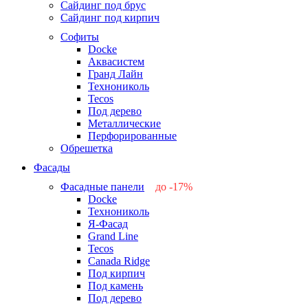
Сайдинг под брус
Сайдинг под кирпич
Софиты
Docke
Аквасистем
Гранд Лайн
Технониколь
Tecos
Под дерево
Металлические
Перфорированные
Обрешетка
Фасады
Фасадные панели
до -17%
Docke
-17%
Технониколь
-12%
Я-Фасад
-5%
Grand Line
-5%
Tecos
Canada Ridge
Под кирпич
Под камень
Под дерево