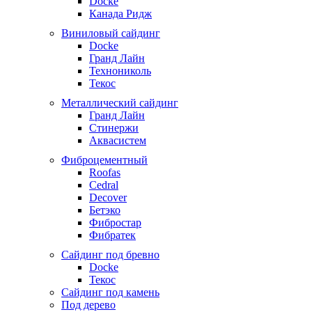
Docke
Канада Ридж
Виниловый сайдинг
Docke
Гранд Лайн
Технониколь
Текос
Металлический сайдинг
Гранд Лайн
Стинержи
Аквасистем
Фиброцементный
Roofas
Cedral
Decover
Бетэко
Фибростар
Фибратек
Сайдинг под бревно
Docke
Текос
Сайдинг под камень
Под дерево