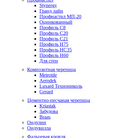
Stynergy
Гранд лайн
Профнастил МП-20
Оцинкованный
Профиль С8
Профиль С20
Профиль С21
Профиль Н75
Профиль НС35
Профиль Н60
Для стен
Композитная черепица
Metrotile
Aerodek
Luxard Технониколь
Gerard
Цементно-песчаная черепица
Kriastak
Забудова
Braas
Ондулин
Ондувилла
Фальцевая кровля