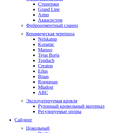
Стинержи
Grand Line
Armo
Аквасистем
Фиброцементный сланец
Керамическая черепица
Nelskamp
Koramic
Maruso
Tejas Borja
Tondach
Creaton
Erlus
Braas
Rongguan
Mladost
ABC
Эксплуатируемая кровля
Рулонный кровельный материал
Регулируемые опоры
Сайдинг
Цокольный